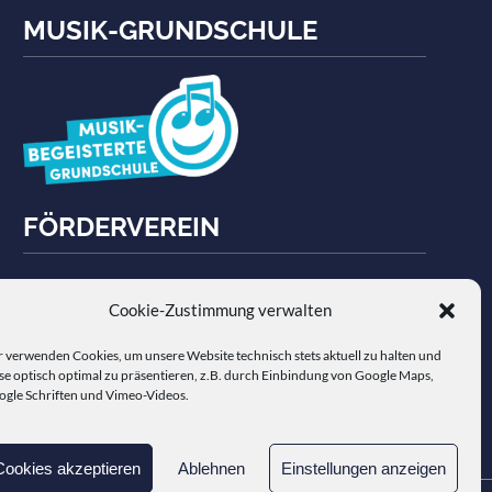
MUSIK-GRUNDSCHULE
FÖRDERVEREIN
Cookie-Zustimmung verwalten
 verwenden Cookies, um unsere Website technisch stets aktuell zu halten und
se optisch optimal zu präsentieren, z.B. durch Einbindung von Google Maps,
Hier findest Du den Mitgliedsantrag - Danke für
gle Schriften und Vimeo-Videos.
Deine/Eure Unterstützung.
Cookies akzeptieren
Ablehnen
Einstellungen anzeigen