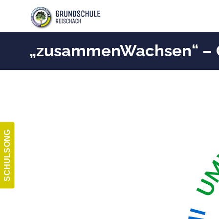
„zusammenWachsen“ – Gr
SCHULSONG