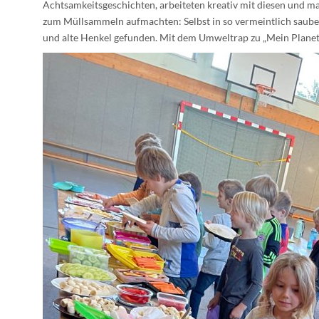
Achtsamkeitsgeschichten, arbeiteten kreativ mit diesen und ma
zum Müllsammeln aufmachten: Selbst in so vermeintlich saube
und alte Henkel gefunden. Mit dem Umweltrap zu „Mein Planet“