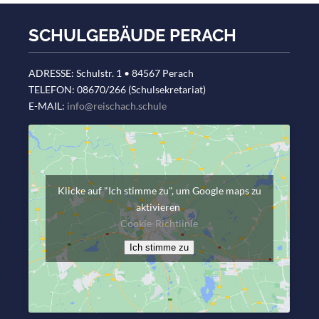
SCHULGEBÄUDE PERACH
ADRESSE: Schulstr. 1 • 84567 Perach
TELEFON: 08670/266 (Schulsekretariat)
E-MAIL:
info@reischach.schule
Klicke auf "Ich stimme zu", um Google maps zu
aktivieren
Cookie-Richtlinie
Ich stimme zu